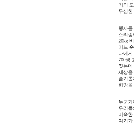
거의 모
무심한
행사를
스리랑카
20kg
비
어느 
나에게
700
평 
짓는데 
세상을 
슬기롭게
희망을
누군가
우리들
미숙한 
여기가