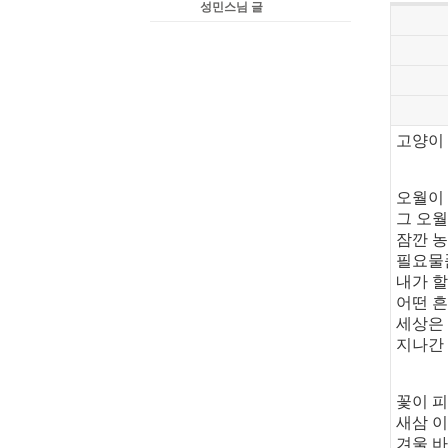
성민스님 글
고양이
오월이
그 오월
잠깐 
필요물
내가 할
어떤 흔
세상은
지나간
꽃이 피
새삼 이
겨울 