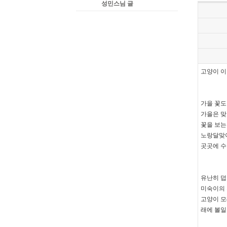
성민스님 글
고양이 이
가을 꽃도
가을은 맞
꽃을 보는
노랑달맞이
곳곳에 수
유난히 
미숙이의
고양이 모
래에 볼일