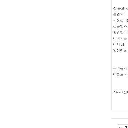
잘 놀고
,
본인의 이
세상살이는
길들임과 
황망한 
이어지는
이제 삶이
인생이란
우리들의 
어른도 되
2025.8
선