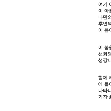
여기 
이 아
나만의
후년의
이 봄
이 봄
선화당
생강
함께 
에 들
나타나
가장 