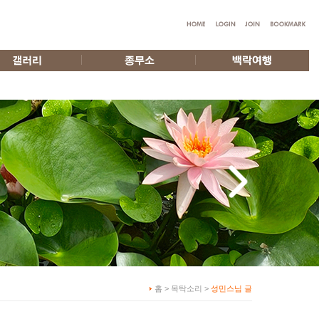
홈 > 목탁소리 >
성민스님 글