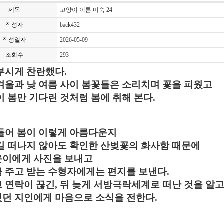
제목
고양이 이름 미숙 24
작성자
back432
작성일자
2026-05-09
조회수
293
부시게 찬란했다
.
겨울과 낮 여름 사이 봄꽃들은 소리치며 꽃을 피웠고
이 봄만 기다린 것처럼 봄에 취해 본다
.
들어 봄이 이렇게 아름다운지
길 떠나지 않아도 확인한 산벚꽃의 화사함 때문에
이에게 사진을 보내고
 주고 받는 수형자에게는 편지를 보낸다
.
 연락이 끊긴
,
뒤 늦게 서방극락세계로 떠난 것을 알
던 지인에게 마음으로 소식을 전한다
.