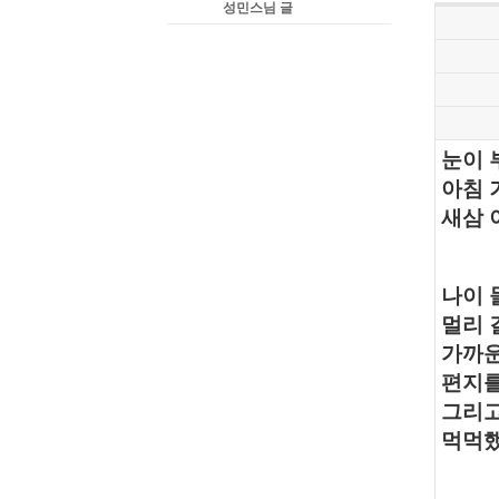
성민스님 글
눈이 
아침 
새삼 
나이 
멀리 
가까운
편지를
그리고
먹먹했