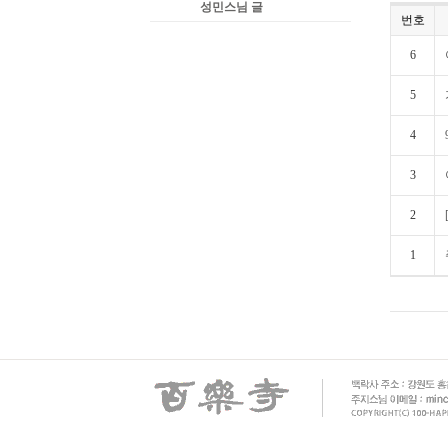
성민스님 글
번호
6
5
4
3
2
1