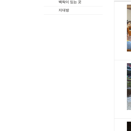
백락이 있는 곳
지대방