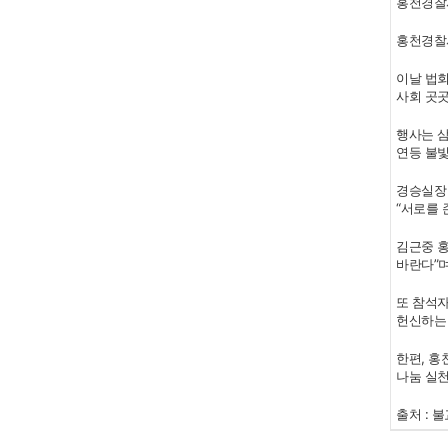
홍천경찰
홍천경찰서
이날 법회
사회 곳
행사는 삼
연등 불빛
경승실장 
“서로를
김근중 
바란다”며
또 참석자
헌신하는
한편, 홍
나눔 실천
출처 : 불교