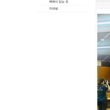
백락이 있는 곳
지대방