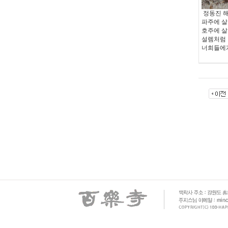
정동진 해
파주에 살
호주에 살
설렘처럼
너희들에게