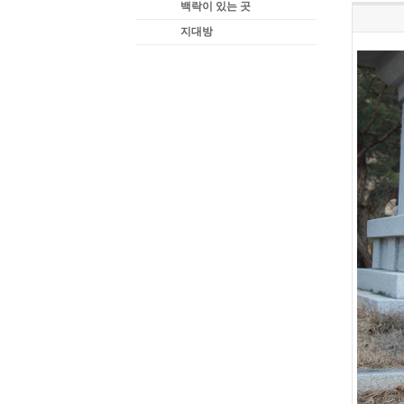
백락이 있는 곳
지대방