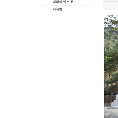
백락이 있는 곳
지대방