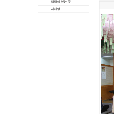
백락이 있는 곳
지대방