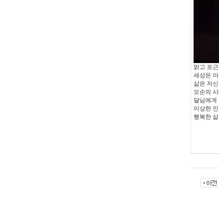
맑고 포근
세상은 
삶은 자신
모순의 
달님에게 
이상한 
행복한 삶