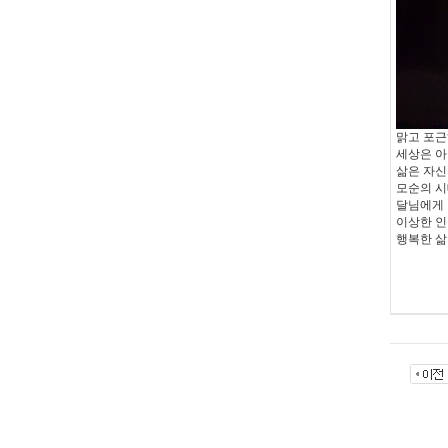
맑고 포근
세상은 
삶은 자신
모순의 
달님에게 
이상한 
행복한 삶