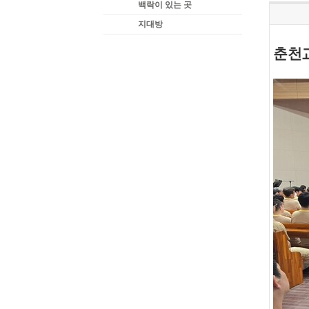
백락이 있는 곳
지대방
춘천교