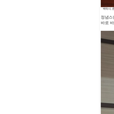
백락사, 
정념스님
바로 바