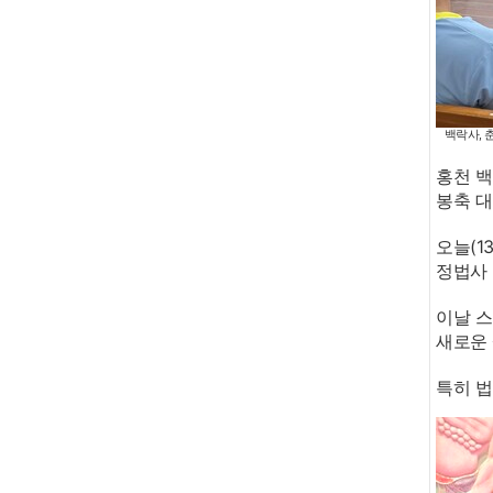
백락사, 춘
홍천 백
봉축 
오늘(1
정법사 
이날 스
새로운 
특히 법