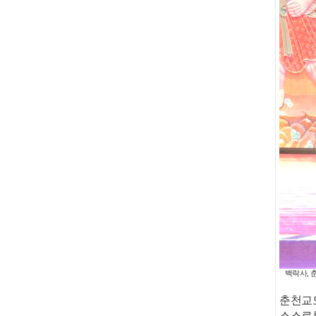
백락사, 
춘천교
스스로를