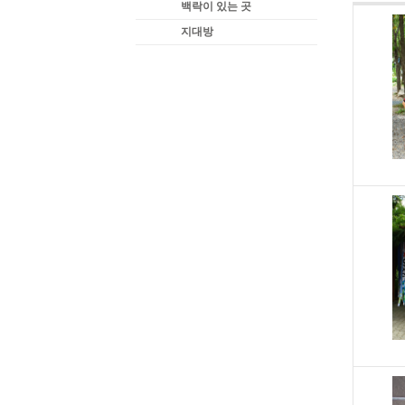
백락이 있는 곳
지대방