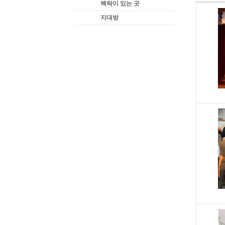
백락이 있는 곳
지대방