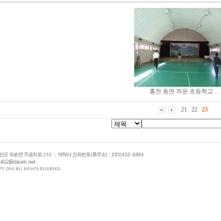
홍천 동면 좌운 초등학교 ..
21
22
23