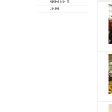
백락이 있는 곳
지대방