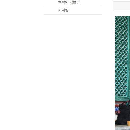
백락이 있는 곳
지대방