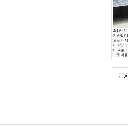
2남5녀의
기념촬영을
모든자녀들
어머님의 
이 겨울이
모두 마음