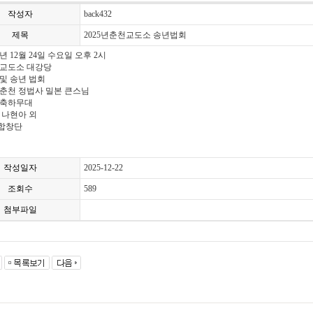
작성자
back432
제목
2025년춘천교도소 송년법회
5년 12월 24일 수요일 오후 2시
천교도소 대강당
 및 송년 법회
춘천 정법사 밀본 큰스님
 축하무대
 나현아 외
8합창단
작성일자
2025-12-22
조회수
589
첨부파일