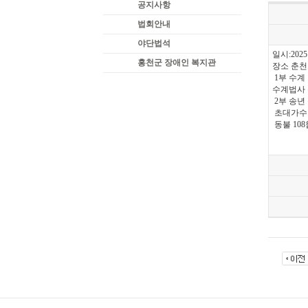
공지사항
법회안내
야단법석
일시:202
홍천군 장애인 복지관
장소 춘
1부 수계
수계법사 
2부 송년
초대가수
동불 10