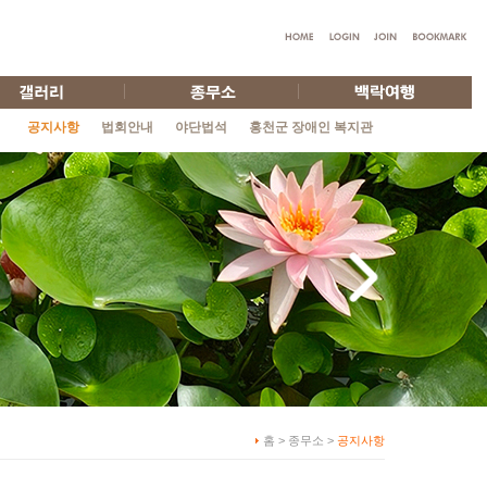
공지사항
법회안내
야단법석
홍천군 장애인 복지관
홈 > 종무소 >
공지사항