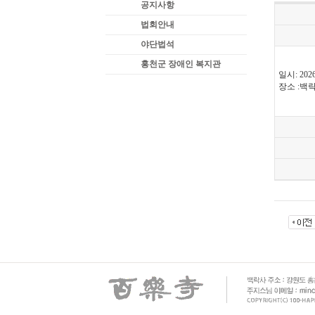
공지사항
법회안내
야단법석
홍천군 장애인 복지관
일시: 202
장소 :백