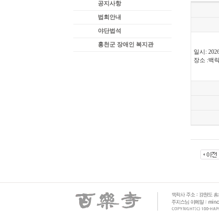
공지사항
법회안내
야단법석
홍천군 장애인 복지관
일시: 202
장소 :백