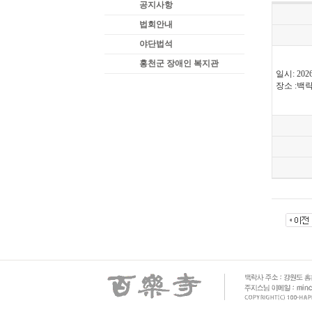
공지사항
법회안내
야단법석
홍천군 장애인 복지관
일시: 202
장소 :백