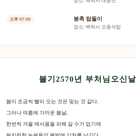
장소: 백락사 대웅전
봉축 탑돌이
오후 07:00
장소: 백락사 오층석탑
불기2570년 부처님오신
봄이 조금씩 빨리 오는 것은 맞는 것 같다.
그러나 여름에 가까운 봄날,
한번씩 겨울 매서움을 피해 갈 수가 없기에
부지런한 농부들의 봄밭에 상처를 남긴다.