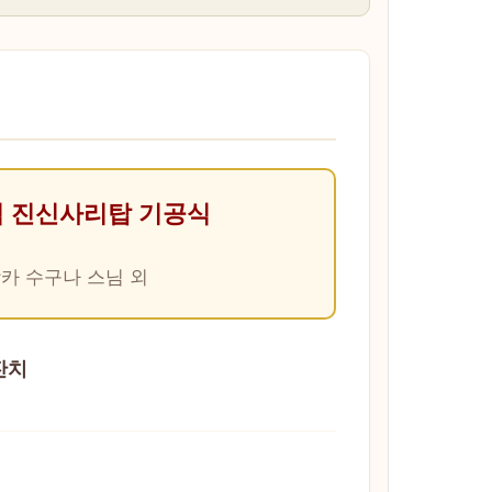
님 진신사리탑 기공식
카 수구나 스님 외
잔치