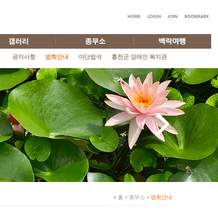
공지사항
법회안내
야단법석
홍천군 장애인 복지관
홈 > 종무소 >
법회안내