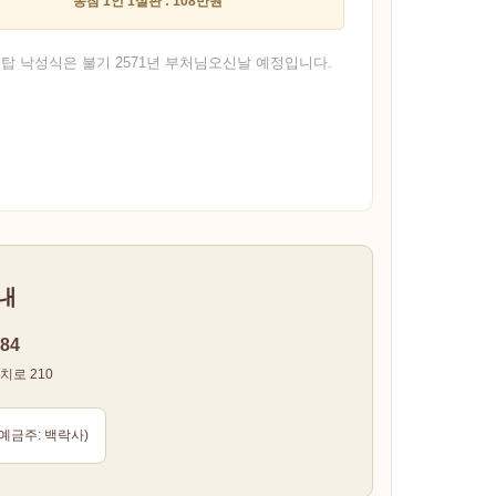
동참 1인 1설판 : 108만원
리탑 낙성식은 불기 2571년 부처님오신날 예정입니다.
내
84
로 210
예금주: 백락사)