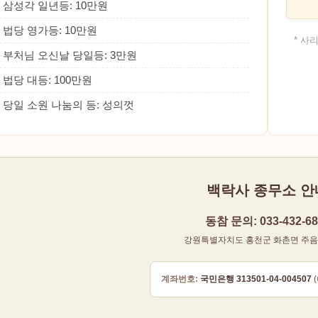
• 삼성각 일년등: 10만원
• 법당 영가등: 10만원
* 사
• 부처님 오신날 당일등: 3만원
• 법당 대등: 100만원
• 당일 소원 나눔의 등: 성의껏
백락사 종무소 안
동참 문의: 033-432-68
강원특별자치도 홍천군 화촌면 주음치
계좌번호:
국민은행 313501-04-004507
(