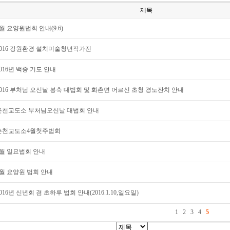
제목
9월 요양원법회 안내(9.6)
2016 강원환경 설치미술청년작가전
2016년 백중 기도 안내
2016 부처님 오신날 봉축 대법회 및 화촌면 어르신 초청 경노잔치 안내
춘천교도소 부처님오신날 대법회 안내
춘천교도소4월첫주법회
3월 일요법회 안내
3월 요양원 법회 안내
016년 신년회 겸 초하루 법회 안내(2016.1.10,일요일)
1
2
3
4
5