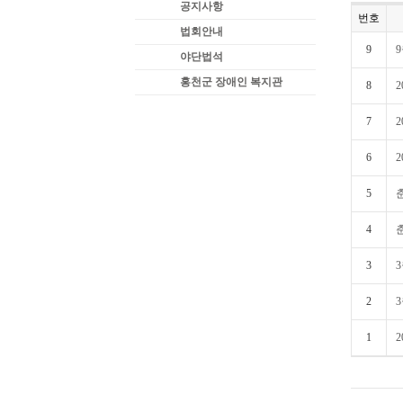
공지사항
번호
법회안내
9
야단법석
홍천군 장애인 복지관
8
7
6
5
4
3
2
1
2