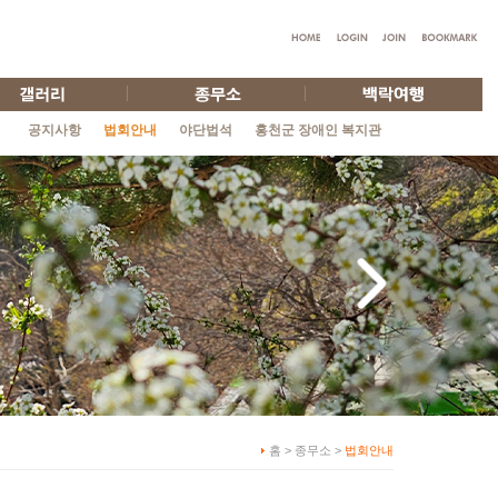
공지사항
법회안내
야단법석
홍천군 장애인 복지관
홈 > 종무소 >
법회안내