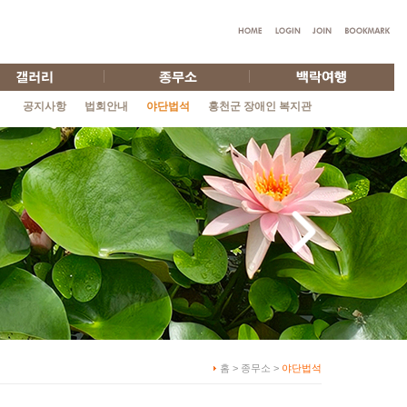
공지사항
법회안내
야단법석
홍천군 장애인 복지관
홈 > 종무소 >
야단법석