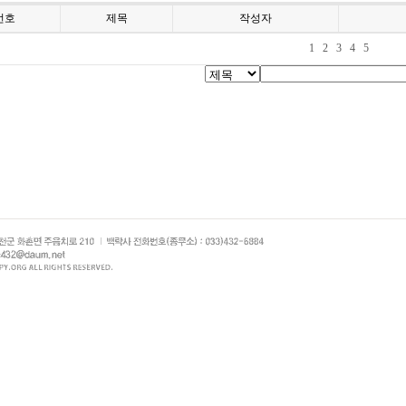
번호
제목
작성자
1
2
3
4
5