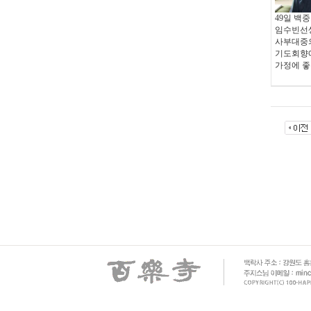
49일 백
임수빈선
사부대중의
기도회향
가정에 좋