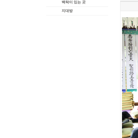
백락이 있는 곳
지대방