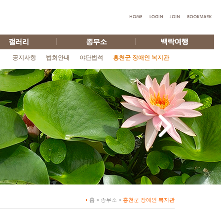
공지사항
법회안내
야단법석
홍천군 장애인 복지관
홈 > 종무소 >
홍천군 장애인 복지관