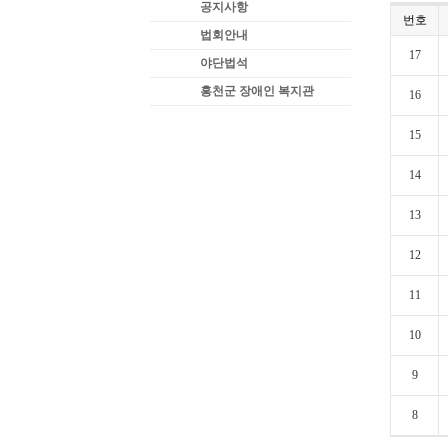
공지사항
번호
법회안내
17
야단법석
홍천군 장애인 복지관
16
15
14
13
12
11
10
9
8