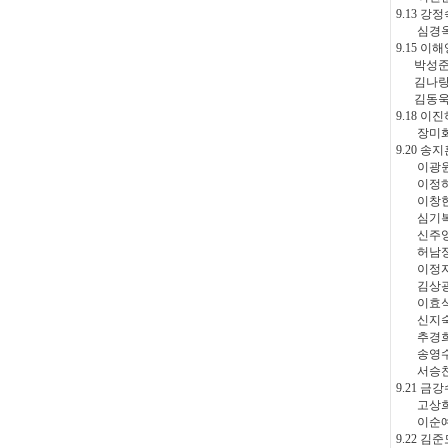
9.13 강정
심경옥 
9.15 이해
박성준 
김나랑 
김동욱 
9.18 이진
장미화 
9.20 송지
이광원 
이정하 
이창현 
심기복 
신주영 
허남정 
이정자 
김상광 
이효식 
신지숙 
추경희 
송영수 
서승찬 
9.21 금
고상희 
이순예 
9.22 김준