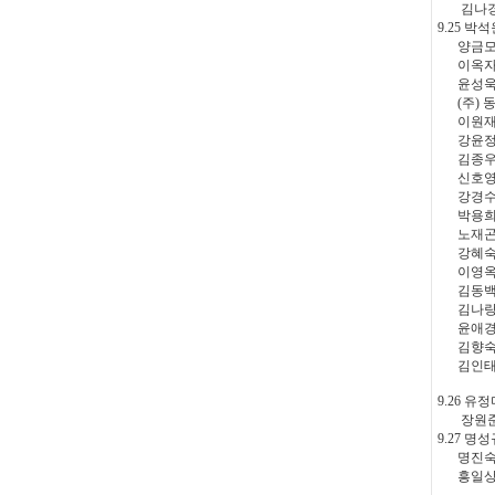
김나경 
9.25 박석
양금모 
이옥자 
윤성욱(다
(주) 동
이원재 
강윤정 
김종우 
신호영 
강경수 
박용희 
노재곤 
강혜숙 
이영옥 
김동백 
김나랑 
윤애경 
김향숙 
김인태 
9.26 유정
장원준 
9.27 명성
명진숙 
흥일상사