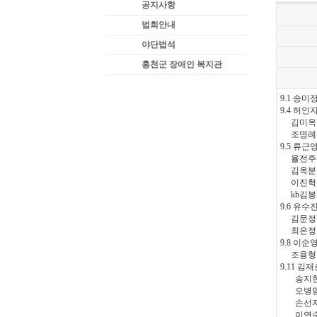
공지사항
법회안내
야단법석
홍천군 장애인 복지관
9.1 송미
9.4 허인
김미옥 
조명례 
9.5 류근
율전주유
김옥분 
이진혁 
kb김봉
9.6 유수
김문정 
최은정 
9.8 이
조용형 
9.11 김재
송지현 
오병임 
손선자 
이연순 