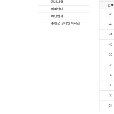
공지사항
번호
법회안내
43
야단법석
홍천군 장애인 복지관
42
41
40
39
38
37
36
35
34