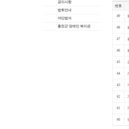
공지사항
번호
법회안내
49
야단법석
홍천군 장애인 복지관
48
47
46
45
44
43
42
41
40