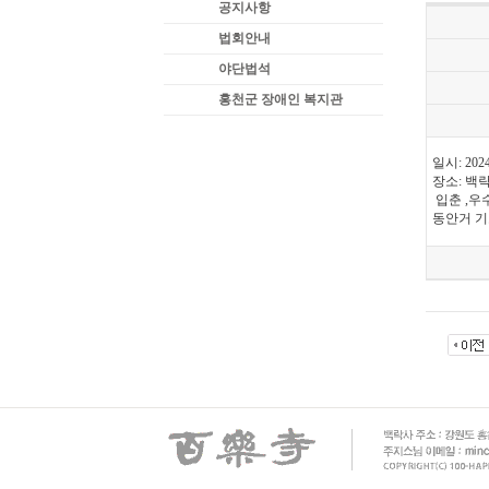
공지사항
법회안내
야단법석
홍천군 장애인 복지관
일시: 202
장소: 백
입춘 ,우
동안거 기