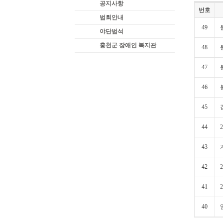
공지사항
번호
법회안내
49
야단법석
홍천군 장애인 복지관
48
47
46
45
44
43
42
41
40