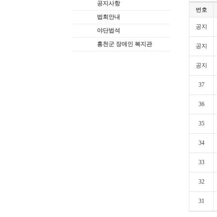
공지사항
번호
법회안내
공지
야단법석
홍천군 장애인 복지관
공지
공지
37
36
35
34
33
32
31