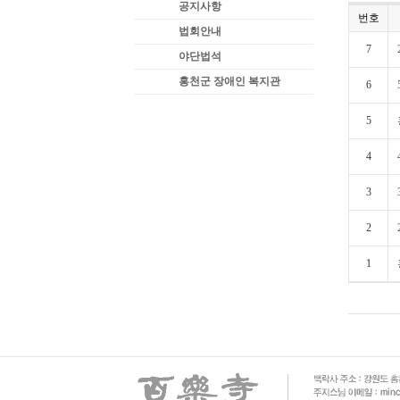
공지사항
번호
법회안내
7
야단법석
홍천군 장애인 복지관
6
5
4
3
2
1