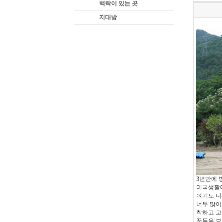
백락이 있는 곳
지대방
3년만에 
미국생활에
여기도 너
너무 많이
착하고 고
꿈들을 모