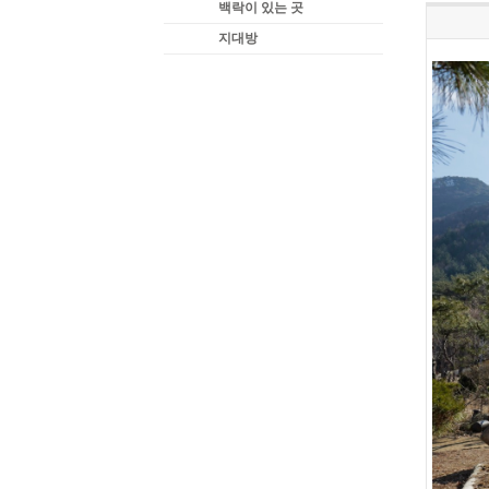
백락이 있는 곳
지대방