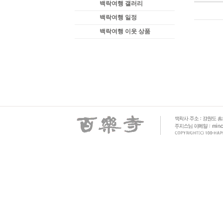
백락여행 갤러리
백락여행 일정
백락여행 이웃 상품