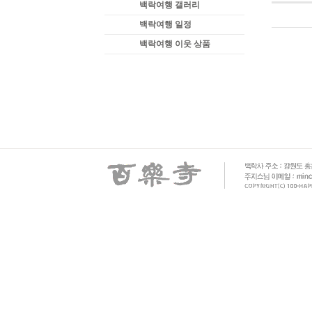
백락여행 갤러리
백락여행 일정
백락여행 이웃 상품