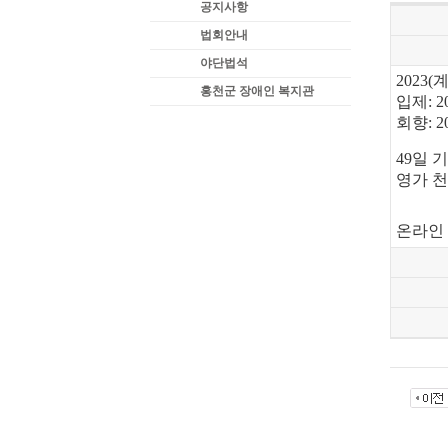
공지사항
법회안내
야단법석
2023(
홍천군 장애인 복지관
입제
: 2
회향
: 2
49
일 
영가 
온라인