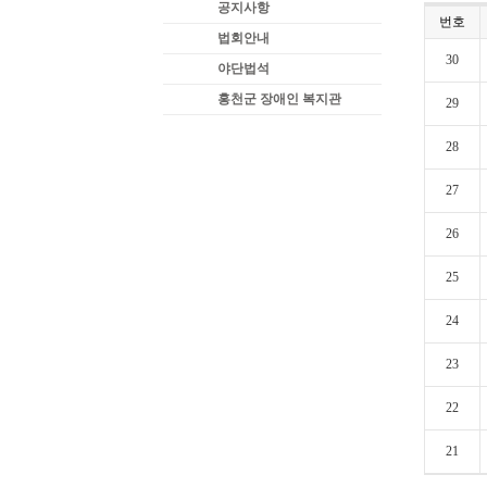
공지사항
번호
법회안내
30
야단법석
홍천군 장애인 복지관
29
28
27
26
25
24
23
22
21