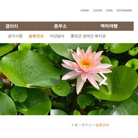
공지사항
법회안내
야단법석
홍천군 장애인 복지관
홈 > 종무소 >
법회안내