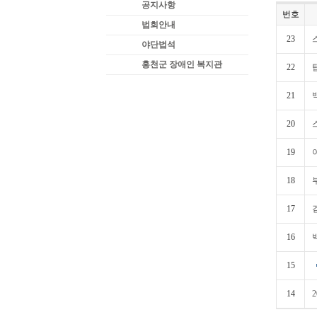
공지사항
번호
법회안내
23
야단법석
홍천군 장애인 복지관
22
21
20
19
18
17
16
15
14